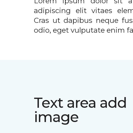
Lorem ipsum dolor sit a
adipiscing elit vitaes el
Cras ut dapibus neque fusc
odio, eget vulputate enim fac
Text area add
image