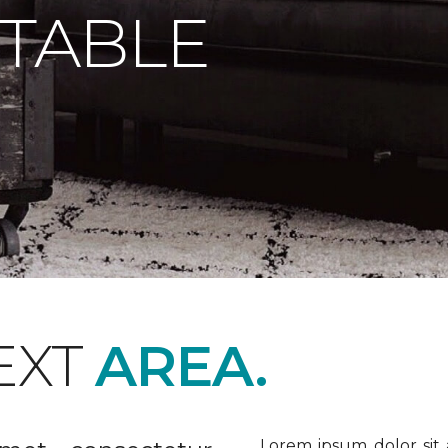
 TABLE
EXT
AREA.
Lorem ipsum dolor sit a