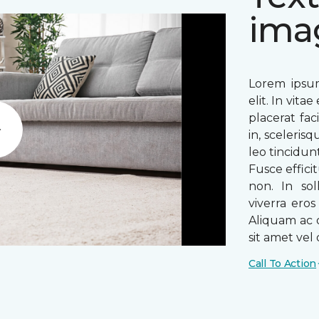
ima
Lorem ipsum
elit. In vit
placerat fac
in, sceleris
Play
leo tincidun
Fusce efficit
non. In sol
viverra ero
Aliquam ac o
sit amet vel o
Call To Action