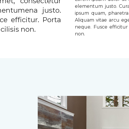
met, consectetur
elementum justo. Curabi
ementumena justo.
ipsum quam, pharetra u
e efficitur. Porta
Aliquam vitae arcu ege
neque. Fusce efficitur 
ilisis non.
non.