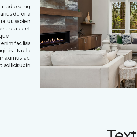
r adipiscing
arius dolor a
tra ut sapien
tae arcu eget
eque.
enim facilisis
ittis. Nulla
 maximus ac.
 sollicitudin
Text